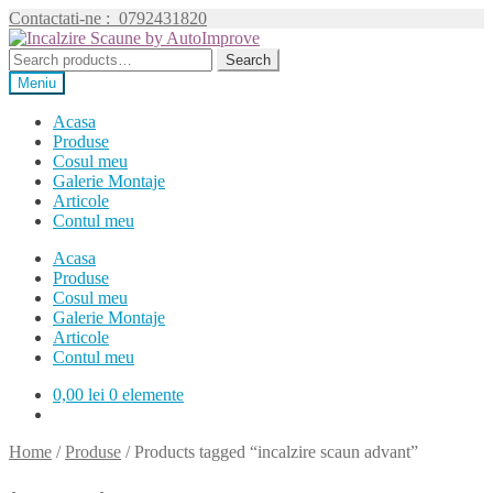
Contactati-ne :
0792431820
Sari
Sari
la
la
Search
Search
navigare
conținut
for:
Meniu
Acasa
Produse
Cosul meu
Galerie Montaje
Articole
Contul meu
Acasa
Produse
Cosul meu
Galerie Montaje
Articole
Contul meu
0,00
lei
0 elemente
Home
/
Produse
/
Products tagged “incalzire scaun advant”