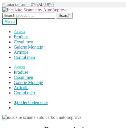
Contactati-ne :
0792431820
Sari
Sari
la
la
Search
Search
navigare
conținut
for:
Meniu
Acasa
Produse
Cosul meu
Galerie Montaje
Articole
Contul meu
Acasa
Produse
Cosul meu
Galerie Montaje
Articole
Contul meu
0,00
lei
0 elemente