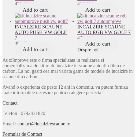
430,00
lei
410,00
lei
Add to cart
Add to cart
INCALZIRE SCAUNE
INCALZIRE SCAUNE
AUTO PUSH VW GOLF
AUTO RGB VW GOLF 7
7
420,00
lei
400,00
lei
Add to cart
Add to cart
Despre noi
AutoImprove este o firma specializata in realizarea si
comercializarea de kituri de incalzire in scaune auto din fibra de
carbon. La noi gasiti cea mai variata gama de modele de incalzire in
scaune din carbon.
Avand o experienta de peste 12 ani in domeniu, va putem furniza
toate informatiile necesare pentru o alegere perfecta!
Contact
Telefon
: 0792431820
Email
:
contact@incalzirescaune.ro
Formular de Contact