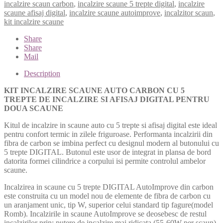
TREPTE
incalzire scaun carbon
,
incalzire scaune 5 trepte digital
,
incalzire
DIGITAL
scaune afisaj digital
,
incalzire scaune autoimprove
,
incalzitor scaun
,
quantity
kit incalzire scaune
Share
Share
Mail
Description
KIT INCALZIRE SCAUNE AUTO CARBON CU 5
TREPTE DE INCALZIRE SI AFISAJ DIGITAL PENTRU
DOUA SCAUNE
Kitul de incalzire in scaune auto cu 5 trepte si afisaj digital este ideal
pentru confort termic in zilele friguroase. Performanta incalzirii din
fibra de carbon se imbina perfect cu designul modern al butonului cu
5 trepte DIGITAL. Butonul este usor de integrat in plansa de bord
datorita formei cilindrice a corpului isi permite controlul ambelor
scaune.
Incalzirea in scaune cu 5 trepte DIGITAL AutoImprove din carbon
este construita cu un model nou de elemente de fibra de carbon cu
un aranjament unic, tip W, superior celui standard tip fagure(model
Romb). Incalzirile in scaune AutoImprove se deosebesc de restul
incalzirilor prin: putere de incalzire mai ridicata (55-60W per scaun),