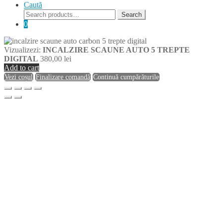
Caută
Search
Search
for:
0
Vizualizezi:
INCALZIRE SCAUNE AUTO 5 TREPTE
DIGITAL
380,00
lei
Add to cart
Vezi coșul
Finalizare comandă
Continuă cumpărăturile