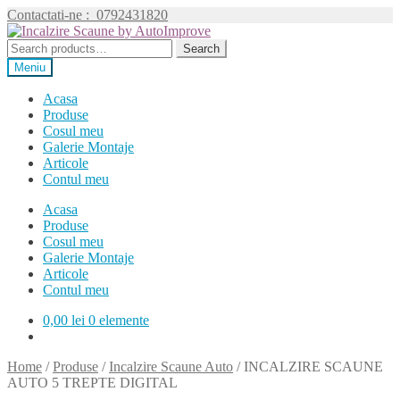
Contactati-ne :
0792431820
Sari
Sari
la
la
Search
Search
navigare
conținut
for:
Meniu
Acasa
Produse
Cosul meu
Galerie Montaje
Articole
Contul meu
Acasa
Produse
Cosul meu
Galerie Montaje
Articole
Contul meu
0,00
lei
0 elemente
Home
/
Produse
/
Incalzire Scaune Auto
/
INCALZIRE SCAUNE
AUTO 5 TREPTE DIGITAL