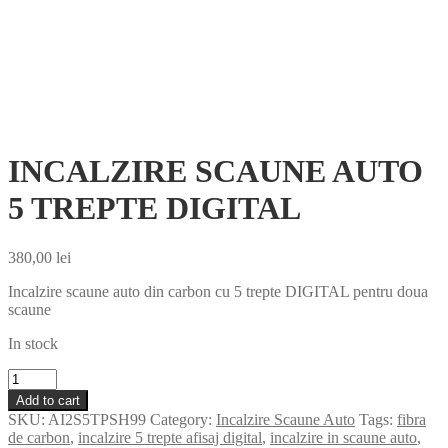
INCALZIRE SCAUNE AUTO
5 TREPTE DIGITAL
380,00
lei
Incalzire scaune auto din carbon cu 5 trepte DIGITAL pentru doua
scaune
In stock
INCALZIRE
SCAUNE
Add to cart
AUTO
SKU:
AI2S5TPSH99
Category:
Incalzire Scaune Auto
Tags:
fibra
5
de carbon
,
incalzire 5 trepte afisaj digital
,
incalzire in scaune auto
,