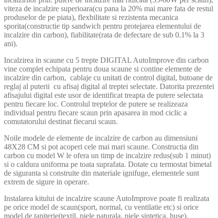
viteza de incalzire superioara(cu pana la 20% mai mare fata de restul
produselor de pe piata), flexbilitate si rezistenta mecanica
sporita(constructie tip sandwich pentru protejarea elementului de
incalzire din carbon), fiabilitate(rata de defectare de sub 0.1% la 3
ani).
Incalzirea in scaune cu 5 trepte DIGITAL AutoImprove din carbon
vine complet echipata pentru doua scaune si contine elemente de
incalzire din carbon, cablaje cu unitati de control digital, butoane de
reglaj al puterii cu afisaj digital al treptei selectate. Datorita prezentei
afisajului digital este usor de identificat treapta de putere selectata
pentru fiecare loc. Controlul treptelor de putere se realizeaza
individual pentru fiecare scaun prin apasarea in mod ciclic a
comutatorului destinat fiecarui scaun.
Noile modele de elemente de incalzire de carbon au dimensiuni
48X28 CM si pot acoperi cele mai mari scaune. Constructia din
carbon cu model W le ofera un timp de incalzire redus(sub 1 minut)
si o caldura uniforma pe toata suprafata. Dotate cu termostat bimetal
de siguranta si construite din materiale ignifuge, elementele sunt
extrem de sigure in operare.
Instalarea kitului de incalzire scaune AutoImprove poate fi realizata
pe orice model de scaun(sport, normal, cu ventilatie etc) si orice
model de tapiterie(textil, piele naturala, piele sintetica, huse).