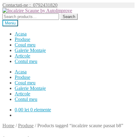
Contactati-ne :
0792431820
Sari
Sari
la
la
Search
Search
navigare
conținut
for:
Meniu
Acasa
Produse
Cosul meu
Galerie Montaje
Articole
Contul meu
Acasa
Produse
Cosul meu
Galerie Montaje
Articole
Contul meu
0,00
lei
0 elemente
Home
/
Produse
/
Products tagged “incalzire scaune passat b8”