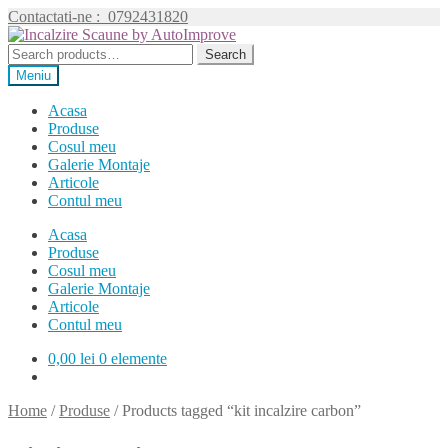
Contactati-ne :
0792431820
Sari
Sari
la
la
Search
Search
navigare
conținut
for:
Meniu
Acasa
Produse
Cosul meu
Galerie Montaje
Articole
Contul meu
Acasa
Produse
Cosul meu
Galerie Montaje
Articole
Contul meu
0,00
lei
0 elemente
Home
/
Produse
/
Products tagged “kit incalzire carbon”