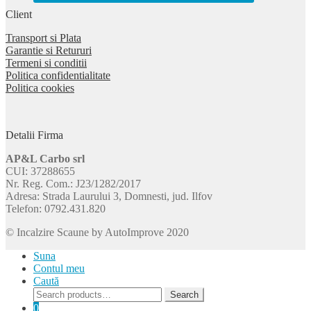
Client
Transport si Plata
Garantie si Retururi
Termeni si conditii
Politica confidentialitate
Politica cookies
Detalii Firma
AP&L Carbo srl
CUI: 37288655
Nr. Reg. Com.: J23/1282/2017
Adresa: Strada Laurului 3, Domnesti, jud. Ilfov
Telefon: 0792.431.820
© Incalzire Scaune by AutoImprove 2020
Suna
Contul meu
Caută
Search
Search
for:
0