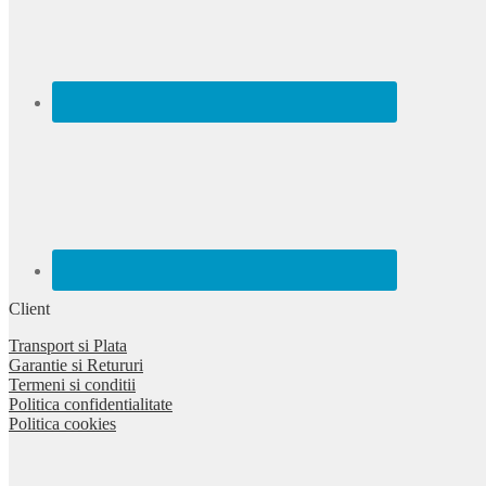
Client
Transport si Plata
Garantie si Retururi
Termeni si conditii
Politica confidentialitate
Politica cookies