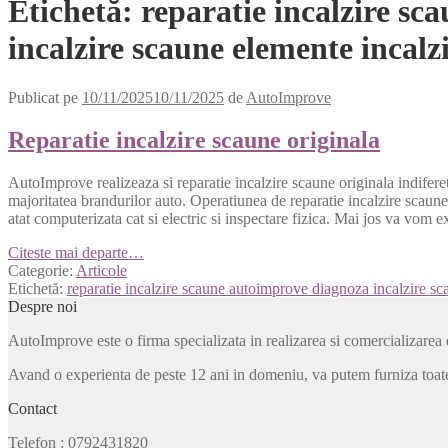
Etichetă:
reparatie incalzire sc
incalzire scaune elemente incalz
Publicat pe
10/11/2025
10/11/2025
de
AutoImprove
Reparatie incalzire scaune originala
AutoImprove realizeaza si reparatie incalzire scaune originala indifer
majoritatea brandurilor auto. Operatiunea de reparatie incalzire scaune 
atat computerizata cat si electric si inspectare fizica. Mai jos va vom ex
Citeste mai departe…
Categorie:
Articole
Etichetă:
reparatie incalzire scaune autoimprove diagnoza incalzire sc
Despre noi
AutoImprove este o firma specializata in realizarea si comercializarea 
Avand o experienta de peste 12 ani in domeniu, va putem furniza toate
Contact
Telefon
: 0792431820