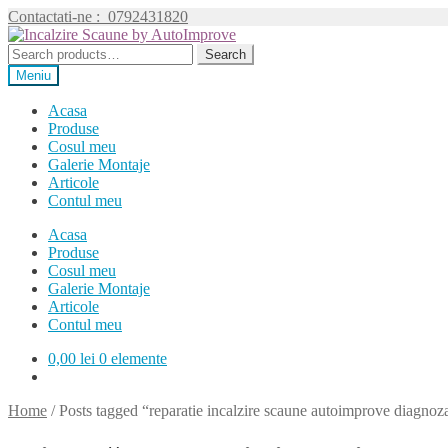
Contactati-ne :
0792431820
Sari
Sari
la
la
Search
Search
navigare
conținut
for:
Meniu
Acasa
Produse
Cosul meu
Galerie Montaje
Articole
Contul meu
Acasa
Produse
Cosul meu
Galerie Montaje
Articole
Contul meu
0,00
lei
0 elemente
Home
/
Posts tagged “reparatie incalzire scaune autoimprove diagnoza