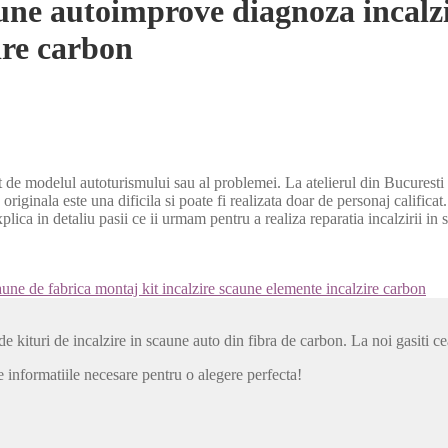
aune autoimprove diagnoza incalz
ire carbon
et de modelul autoturismului sau al problemei. La atelierul din Bucurest
originala este una dificila si poate fi realizata doar de personaj calific
plica in detaliu pasii ce ii urmam pentru a realiza reparatia incalzirii in
aune de fabrica montaj kit incalzire scaune elemente incalzire carbon
de kituri de incalzire in scaune auto din fibra de carbon. La noi gasiti 
 informatiile necesare pentru o alegere perfecta!