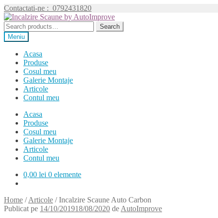
Contactati-ne :
0792431820
Sari
Sari
la
la
Search
Search
navigare
conținut
for:
Meniu
Acasa
Produse
Cosul meu
Galerie Montaje
Articole
Contul meu
Acasa
Produse
Cosul meu
Galerie Montaje
Articole
Contul meu
0,00
lei
0 elemente
Home
/
Articole
/
Incalzire Scaune Auto Carbon
Publicat pe
14/10/2019
18/08/2020
de
AutoImprove