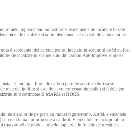
in primele implementari au fost folosite elemente de incalzire bazate
elementele de incalzire si au implementat aceasta solutie la inceput pe
ota discordanta nici cererea pentru incalziri in scaune si astfel au fost
 kiturile de incalzire in scaune auto din carbon AutoImprove sunt cea
piata. Tehnologia fibrei de carbon permite acestor kituri sa se
de material ignifug si este dotat cu termostat bimetalic) si fiabile (se
lzirile sunt certificate
E MARK
si
ROHS
.
ui incalzirilor de pe piata cu model fagure/romb. Astfel, elementele
si o mai buna uniformizare a caldurii. Elementul are incorporat un
ui (maxim 45 de grade la nivelul tapiteriei in functie de grosimea