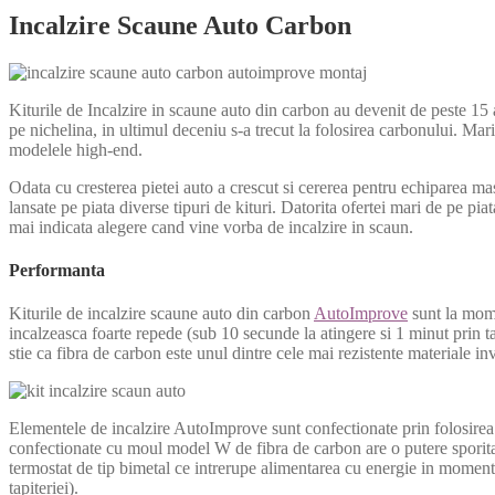
Incalzire Scaune Auto Carbon
Kiturile de Incalzire in scaune auto din carbon au devenit de peste 15 
pe nichelina, in ultimul deceniu s-a trecut la folosirea carbonului. Mar
modelele high-end.
Odata cu cresterea pietei auto a crescut si cererea pentru echiparea mas
lansate pe piata diverse tipuri de kituri. Datorita ofertei mari de pe 
mai indicata alegere cand vine vorba de incalzire in scaun.
Performanta
Kiturile de incalzire scaune auto din carbon
AutoImprove
sunt la mome
incalzeasca foarte repede (sub 10 secunde la atingere si 1 minut prin tapi
stie ca fibra de carbon este unul dintre cele mai rezistente materiale i
Elementele de incalzire AutoImprove sunt confectionate prin folosirea
confectionate cu moul model W de fibra de carbon are o putere sporit
termostat de tip bimetal ce intrerupe alimentarea cu energie in momentu
tapiteriei).