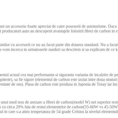
ani un accesoriu foarte apreciat de catre posesorii de autoturisme. Daca 
ii producatori auto au descoperit avantajele folosirii fibrei de carbon in 
inilor cu accesorii ce nu au facut parte din dotarea standard. Nu a facut n
piata vom incerca in urmatoarele randuri sa descriem si sa explicam de ce
ntul actual cea mai performanta si siguranta varianta de incalzire de pe 
terie), sa fie sigure (elementul de carbon este izolat intre doua straturi 
nventate de om). Plasa de carbon este produsa in Japonia de Toray iar inca
 unui mod nou de asezare a fibrei de carbon(model W) net superior restul
a cu circa 20% fata de restul elementelor de carbon(55-60W vs 45-50W) 
l in care s-a atins temperatura de 54 grade Celsius la nivelul elementul