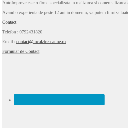
AutoImprove este o firma specializata in realizarea si comercializarea 
articole
Avand o experienta de peste 12 ani in domeniu, va putem furniza toate
Contact
Telefon
: 0792431820
Email
:
contact@incalzirescaune.ro
Formular de Contact