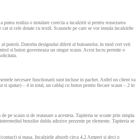
 putea realiza o instalare corecta a incalzirii si pentru reasezarea
e cat si cele dotate cu textil. Scaunele pe care se vor instala incalzirile
l puterii. Datorita designului diferit al butoanelor, in mod cert veti
control si buton guverneaza un singur scaun. Acest lucru permite o
olicitata.
entele necesare functionarii sunt incluse in pachet. Astfel un client va
si spatar) – 4 in total, un cablaj cu buton pentru fiecare scaun – 2 in
 de pe scaun si de reatasare a acesteia. Tapiteria se scoate prin simpla
n intermediul benzilor dublu adezive prezente pe elemente. Tapiteria se
ontact) si masa. Incalzirile absorb circa 4.2 Amperi si deci o