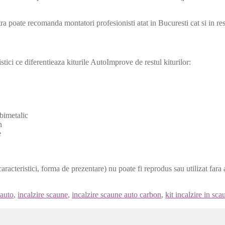
a poate recomanda montatori profesionisti atat in Bucuresti cat si in rest
istici ce diferentieaza kiturile AutoImprove de restul kiturilor:
 bimetalic
n
e
caracteristici, forma de prezentare) nu poate fi reprodus sau utilizat fara a
 auto
,
incalzire scaune
,
incalzire scaune auto carbon
,
kit incalzire in sc