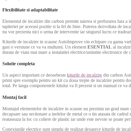
Flexibilitate si adaptabilitate
Elementul de incalzire din carbon permite taierea si perforarea fara a ii
tapiteriei pe aceeasi pozitie si la fel de bine. Puterea dezvoltata de inca
nu vor prezenta nici o urma de interventie iar singurul lucru ce tradeaz
Kiturile de incalzire in scaune AutoImprove vin echipare cu gama variata
gasi o versiune ce va va multumi. Un element
ESENTIAL
al incalzi
durata de viata mai mare a instalatiei electrice/unitatiie electronice de c
Solutie completa
Un aspect important ce deosebeste
kiturile de incalzire
din carbon AutoI
primi spre exemplu pentru un kit cu doua trepte de incalzire pentru dou
total. Pe langa componentele kitului va fi prezent si un manual ce va des
Montaj facil
Montajul elementelor de incalzire in scaune nu prezinta un grad mare de 
decapsare sau sectionare a inelelor de metal ce o tin atasata de cadrul
reataseaza la loc cu coliere de plastic iar unde este nevoie se poate pe
Conexiunile electrice sunt simplu de realizat deoarece kiturile de inc