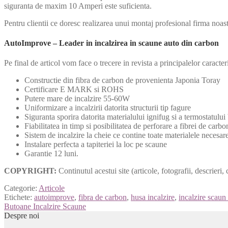
siguranta de maxim 10 Amperi este suficienta.
Pentru clientii ce doresc realizarea unui montaj profesional firma noastr
AutoImprove – Leader in incalzirea in scaune auto din carbon
Pe final de articol vom face o trecere in revista a principalelor caracter
Constructie din fibra de carbon de provenienta Japonia Toray
Certificare E MARK si ROHS
Putere mare de incalzire 55-60W
Uniformizare a incalzirii datorita structurii tip fagure
Siguranta sporira datorita materialului ignifug si a termostatului
Fiabilitatea in timp si posibilitatea de perforare a fibrei de carbo
Sistem de incalzire la cheie ce contine toate materialele necesar
Instalare perfecta a tapiteriei la loc pe scaune
Garantie 12 luni.
COPYRIGHT:
Continutul acestui site (articole, fotografii, descrieri, 
Categorie:
Articole
Etichete:
autoimprove
,
fibra de carbon
,
husa incalzire
,
incalzire scaun
Navigare
Articolul
Butoane Incalzire Scaune
următor:
Despre noi
în