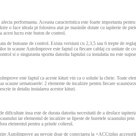
 afecta performanta. Aceasta caracteristica este foarte importanta pentru a
lzire o face ideala pt folosirea atat pe masinile dotate cu tapiterie de piel
a acest lucru este buton de control.
 de butoane de control. Exista versiuni cu 2,3,5 sau 6 trepte de reglaj a
rilor in scaune AutoImprove este faptul ca fiecare cablaj cu unitate de 
ontrol si o singuranta sporita datorita faptului ca instalatia nu este supras
mprove este faptul ca aceste kituri vin ca o solutie la cheie. Toate elem
a scaune urmatoarele: 2 elemente de incalzire pentru fiecare scaun(sezut 
crie in detaliu instalarea acestor kituri.
dificultate insa este de durata datorita necesitatii de a desface tapiteria
 scaunului iar elementul de incalzire se lipeste de buretele scaunului pri
rfora elementul pentru a prinde colierul.
alzire AutoImprove au nevoie doar de conectarea la +ACC(plus accesorii/c