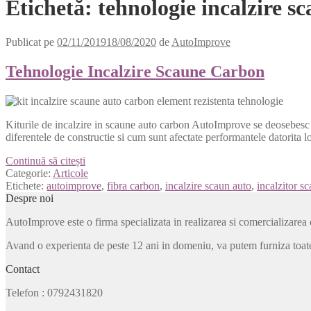
Etichetă:
tehnologie incalzire s
Publicat pe
02/11/2019
18/08/2020
de
AutoImprove
Tehnologie Incalzire Scaune Carbon
Kiturile de incalzire in scaune auto carbon AutoImprove se deosebesc 
diferentele de constructie si cum sunt afectate performantele datorita lo
Tehnologie
Continuă să citești
Incalzire
Categorie:
Articole
Scaune
Etichete:
autoimprove
,
fibra carbon
,
incalzire scaun auto
,
incalzitor s
Carbon
Despre noi
AutoImprove este o firma specializata in realizarea si comercializarea 
Avand o experienta de peste 12 ani in domeniu, va putem furniza toate
Contact
Telefon
: 0792431820