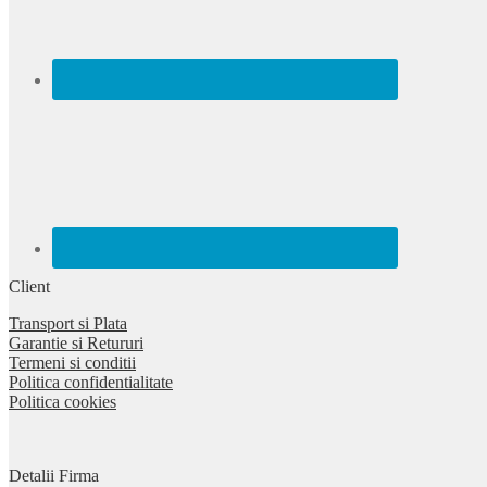
Client
Transport si Plata
Garantie si Retururi
Termeni si conditii
Politica confidentialitate
Politica cookies
Detalii Firma