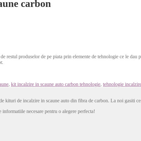
caune carbon
de restul produselor de pe piata prin elemente de tehnologie ce le dau 
r.
caune
,
kit incalzire in scaune auto carbon tehnologie
,
tehnologie incalzi
de kituri de incalzire in scaune auto din fibra de carbon. La noi gasiti 
 informatiile necesare pentru o alegere perfecta!