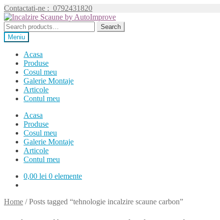
Contactati-ne :
0792431820
Sari
Sari
la
la
Search
Search
navigare
conținut
for:
Meniu
Acasa
Produse
Cosul meu
Galerie Montaje
Articole
Contul meu
Acasa
Produse
Cosul meu
Galerie Montaje
Articole
Contul meu
0,00
lei
0 elemente
Home
/
Posts tagged “tehnologie incalzire scaune carbon”